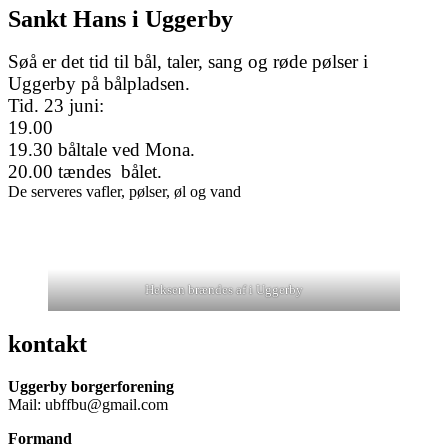
Sankt Hans i Uggerby
Søå er det tid til bål, taler, sang og røde pølser i
Uggerby på bålpladsen.
Tid. 23 juni:
19.00
19.30 båltale ved Mona.
20.00 tændes bålet.
De serveres vafler, pølser, øl og vand
Heksen brændes af i Uggerby
kontakt
Uggerby borgerforening
Mail: ubffbu@gmail.com
Formand