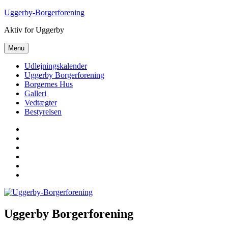
Videre
Uggerby-Borgerforening
til
Aktiv for Uggerby
indhold
Menu
Udlejningskalender
Uggerby Borgerforening
Borgernes Hus
Galleri
Vedtægter
Bestyrelsen
Udlejningskalender
Uggerby
Borgerforening
Borgernes
Hus
Galleri
Vedtægter
Bestyrelsen
Uggerby Borgerforening