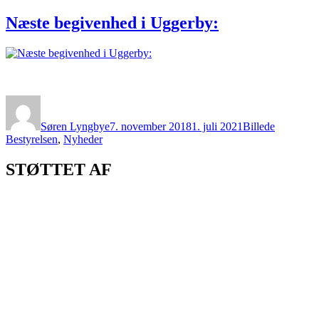
Næste begivenhed i Uggerby:
Forfatter
Udgivet
Format
Kategorie
Søren Lyngbye
7. november 2018
1. juli 2021
Billede
Bestyrelsen
,
Nyheder
STØTTET AF