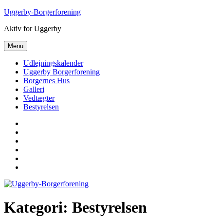
Videre
Uggerby-Borgerforening
til
Aktiv for Uggerby
indhold
Menu
Udlejningskalender
Uggerby Borgerforening
Borgernes Hus
Galleri
Vedtægter
Bestyrelsen
Udlejningskalender
Uggerby
Borgerforening
Borgernes
Hus
Galleri
Vedtægter
Bestyrelsen
Kategori:
Bestyrelsen